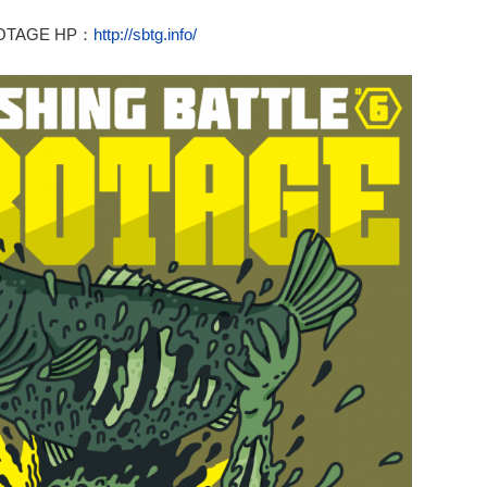
AGE HP：
http://sbtg.info/