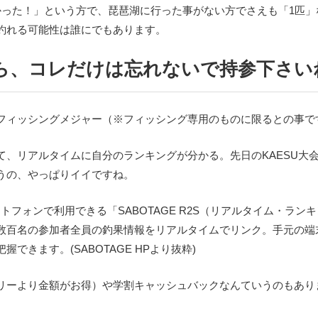
かった！」という方で、琵琶湖に行った事がない方でさえも「1匹」
釣れる可能性は誰にでもあります。
ら、コレだけは忘れないで持参下さい
フィッシングメジャー（※フィッシング専用のものに限るとの事で
、リアルタイムに自分のランキングが分かる。先日のKAESU大会を
うの、やっぱりイイですね。
ートフォンで利用できる「SABOTAGE R2S（リアルタイム・ラ
数百名の参加者全員の釣果情報をリアルタイムでリンク。手元の端
できます。(SABOTAGE HPより抜粋)
リーより金額がお得）や学割キャッシュバックなんていうのもあり