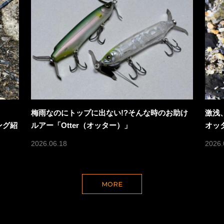
梅雨なのにトップに出ない!?そんな時のお助け
激浅
ング紹
ルアー「Otter（オッター）」
オッ
2026.06.18
2026.
MORE