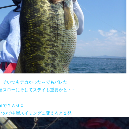
、そいつもデカかった～でもバレた
超スローにそしてステイも重要かと・・
ｍでＹＡＧＯ
いので中層スイミングに変えると１発