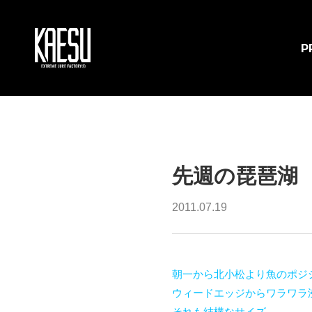
P
先週の琵琶湖
2011.07.19
朝一から北小松より魚のポジ
ウィードエッジからワラワラ
それも結構なサイズ