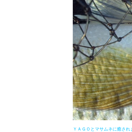
ＹＡＧＯとマサムネに癒され