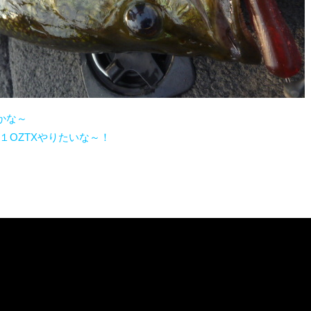
かな～
１OZTXやりたいな～！