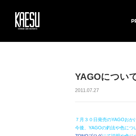
P
YAGOについ
2011.07.27
７月３０日発売のYAGOお
今後、YAGOの釣法や色につ
ZONOブログ
にて説明や色に