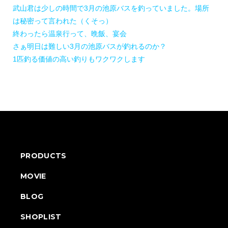
武山君は少しの時間で3月の池原バスを釣っていました。場所
は秘密って言われた（くそっ）
終わったら温泉行って、晩飯、宴会
さぁ明日は難しい3月の池原バスが釣れるのか？
1匹釣る価値の高い釣りもワクワクします
PRODUCTS
MOVIE
BLOG
SHOPLIST