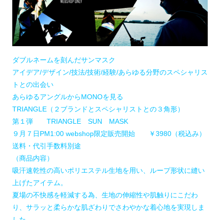
ダブルネームを刻んだサンマスク
アイデア/デザイン/技法/技術/経験/あらゆる分野のスペシャリス
トとの出会い
あらゆるアングルからMONOを見る
TRIANGLE（２ブランドとスペシャリストとの３角形）
第１弾 TRIANGLE SUN MASK
９月７日PM1:00 webshop限定販売開始 ￥3980（税込み）
送料・代引手数料別途
（商品内容）
吸汗速乾性の高いポリエステル生地を用い、ループ形状に縫い
上げたアイテム。
夏場の不快感を軽減する為、生地の伸縮性や肌触りにこだわ
り、サラッと柔らかな肌ざわりでさわやかな着心地を実現しま
した。