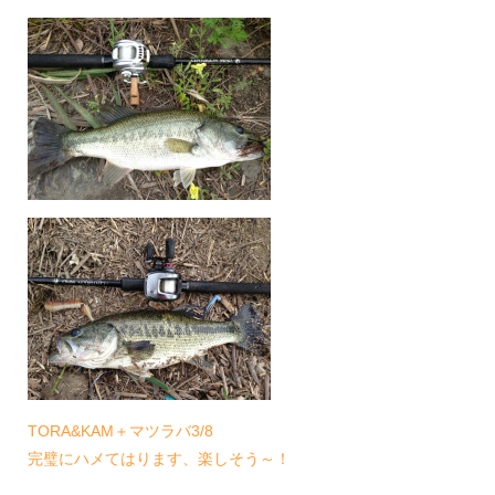
TORA&KAM＋マツラバ3/8
完璧にハメてはります、楽しそう～！