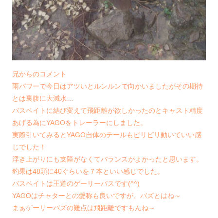
兄からのコメント
雨パワーで今日はアツいとルンルンで向かいましたがその期待
とは裏腹に大減水…
バスベイトに結び変えて飛距離が欲しかったのとキャスト精度
あげる為にYAGOをトレーラーにしました。
実際引いてみるとYAGO自体のテールもピリピリ動いていい感
じでした！
浮き上がりにも支障がなくてバランスがよかったと思います。
釣果は48頭に40ぐらいを７本といい感じでした。
バスベイトは王道のゲーリーバスです(^^)
YAGOはチャターとの愛称も良いですが、バズとはね～
まぁゲーリーバズの難点は飛距離ですもんね～