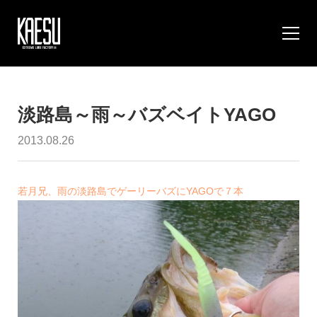
淡路島～雨～バズベイトYAGO
2013.08.26
若月兄、雨の淡路島でゲーリーバズにYAGOで７本