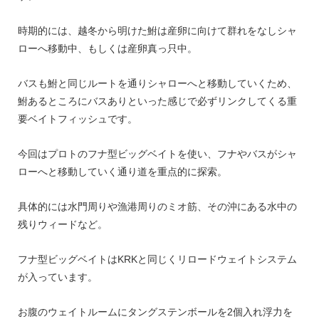
時期的には、越冬から明けた鮒は産卵に向けて群れをなしシャ
ローへ移動中、もしくは産卵真っ只中。
バスも鮒と同じルートを通りシャローへと移動していくため、
鮒あるところにバスありといった感じで必ずリンクしてくる重
要ベイトフィッシュです。
今回はプロトのフナ型ビッグベイトを使い、フナやバスがシャ
ローへと移動していく通り道を重点的に探索。
具体的には水門周りや漁港周りのミオ筋、その沖にある水中の
残りウィードなど。
フナ型ビッグベイトはKRKと同じくリロードウェイトシステム
が入っています。
お腹のウェイトルームにタングステンボールを2個入れ浮力を