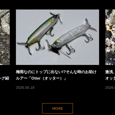
梅雨なのにトップに出ない!?そんな時のお助け
激浅
ング紹
ルアー「Otter（オッター）」
オッ
2026.06.18
2026.
MORE