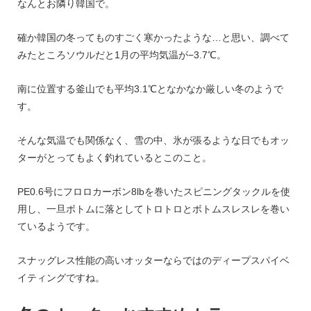
なんとお隣り韓国で。
確か韓国の冬ってものすごく寒かったような…と思い、調べて
みたところソウルだと1月の平均気温が−3.7℃。
南に位置する釜山でも平均3.1℃となかなか厳しい冬のようで
す。
そんな気温でも関係なく、雪の中、氷が張るような日でもオッ
ターがとってもよく釣れているとこのこと。
PE0.6号にフロロカーボン8lbを巻いたスピニングタックルを使
用し、一旦ボトムに落としてトロトロとボトムスレスレを巻い
ているようです。
スナッグレス性能の高いオッターならではのディープスパイベ
イティングですね。