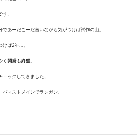
です。
分であーだこーだ言いながら気がつけば試作の山。
つけば2年…。
やく
開発も終盤
。
チェックしてきました。
、バマストメインでランガン。