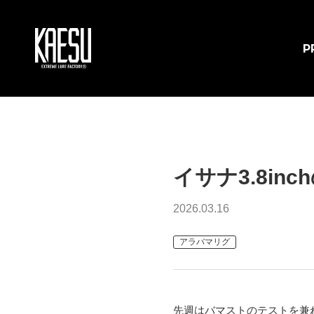
P
イサナ3.8i
2026.03.16
アラバマリグ
先週はバマストのテストを兼