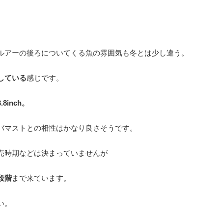
ルアーの後ろについてくる魚の雰囲気も冬とは少し違う。
している
感じです。
8inch。
バマストとの相性はかなり良さそうです。
売時期などは決まっていませんが
段階
まで来ています。
い。