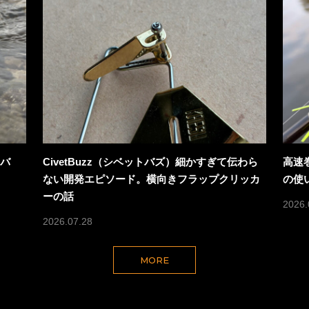
トバ
CivetBuzz（シベットバズ）細かすぎて伝わら
高速巻
ない開発エピソード。横向きフラップクリッカ
の使
ーの話
2026.
2026.07.28
MORE