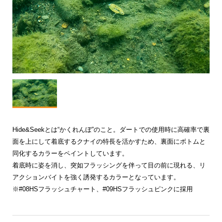
Hide&Seekとは“かくれんぼ”のこと。ダートでの使用時に高確率で裏
面を上にして着底するクナイの特長を活かすため、裏面にボトムと
同化するカラーをペイントしています。
着底時に姿を消し、突如フラッシングを伴って目の前に現れる、リ
アクションバイトを強く誘発するカラーとなっています。
※#08HSフラッシュチャート、#09HSフラッシュピンクに採用