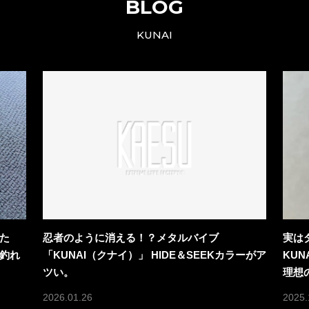
BLOG
KUNAI
た
忍者のように消える！？メタルバイブ
実は
釣れ
「KUNAI（クナイ）」 HIDE＆SEEKカラーがア
KU
ツい。
理想
2026.01.26
2025.