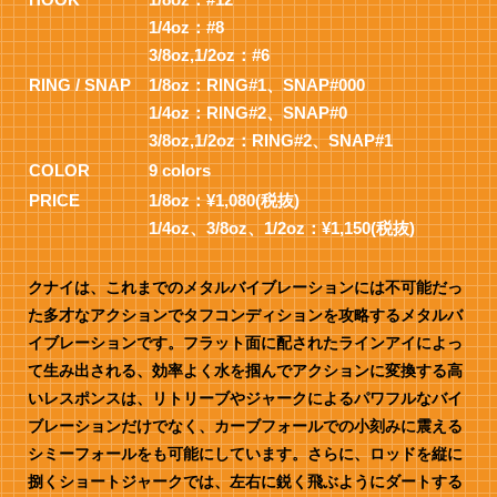
1/4oz：#8
3/8oz,1/2oz：#6
RING / SNAP
1/8oz：RING#1、SNAP#000
1/4oz：RING#2、SNAP#0
3/8oz,1/2oz：RING#2、SNAP#1
COLOR
9 colors
PRICE
1/8oz：¥1,080(税抜)
1/4oz、3/8oz、1/2oz：¥1,150(税抜)
クナイは、これまでのメタルバイブレーションには不可能だっ
た多才なアクションでタフコンディションを攻略するメタルバ
イブレーションです。フラット面に配されたラインアイによっ
て生み出される、効率よく水を掴んでアクションに変換する高
いレスポンスは、リトリーブやジャークによるパワフルなバイ
ブレーションだけでなく、カーブフォールでの小刻みに震える
シミーフォールをも可能にしています。さらに、ロッドを縦に
捌くショートジャークでは、左右に鋭く飛ぶようにダートする