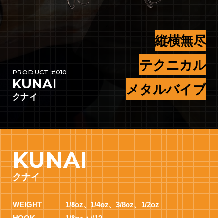
縦横無尽
テクニカル
PRODUCT #010
KUNAI
メタルバイブ
クナイ
KUNAI
クナイ
WEIGHT
1/8oz、1/4oz、3/8oz、1/2oz
HOOK
1/8oz：#12