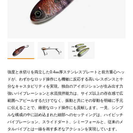
強度と水切りを両立した0.4㎜厚ステンレスプレートと前方重心ヘッ
ドが、わずかなロッド操作にも機敏に反応する高いレスポンスと十
分なキャスタビリティを実現。独自のアイポジションが生み出す力
強いバイブレーションと水流撹拌能力は、サイズ以上の存在感で広
範囲へアピールするだけでなく、振動と共にその挙動を明確に手元
に伝えることで、緻密なロッド操作にも貢献します。一見、シンプ
ルな構成の中に詰め込まれた細部へのセッティングは、ハイピッチ
バイブレーション、スライドダート、シミーフォールと、従来のメ
タルバイブとは一線を画す多才なアクションを実現しています。