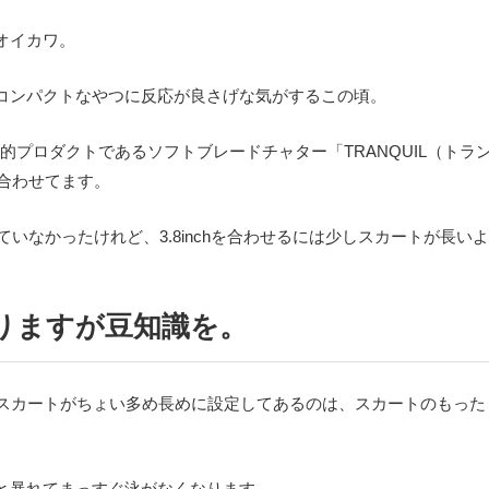
オイカワ。
コンパクトなやつに反応が良さげな気がするこの頃。
札的プロダクトであるソフトブレードチャター「
TRANQUIL
（トラ
合わせてます。
ていなかったけれど、
3.8inch
を合わせるには少しスカートが長いよ
りますが豆知識を。
スカートがちょい多め長めに設定してあるのは、スカートのもった
と暴れてまっすぐ泳がなくなります。