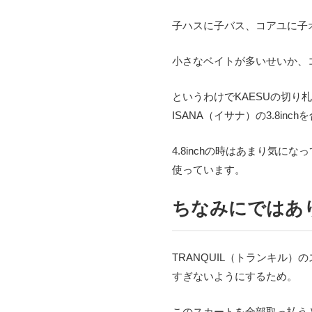
子ハスに子バス、コアユに子
小さなベイトが多いせいか、
というわけでKAESUの切り
ISANA
（イサナ）の
3.8inch
を
4.8inch
の時はあまり気になっ
使っています。
ちなみにではあ
TRANQUIL
（トランキル）の
すぎないようにするため。
このスカートを全部取っ払う