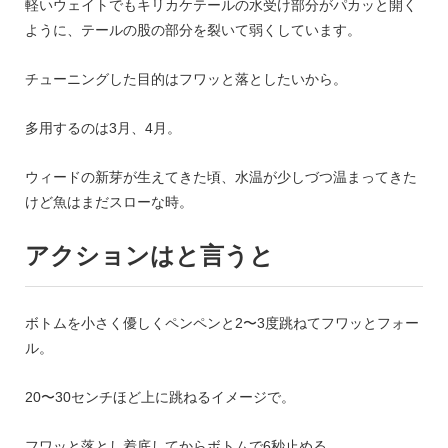
軽いウェイトでもキリカケテールの水受け部分がパカッと開く
ように、テールの股の部分を裂いて弱くしています。
チューニングした目的はフワッと落としたいから。
多用するのは3月、4月。
ウィードの新芽が生えてきた頃、水温が少しづつ温まってきた
けど魚はまだスローな時。
アクションはと言うと
ボトムを小さく優しくペンペンと2〜3度跳ねてフワッとフォー
ル。
20〜30センチほど上に跳ねるイメージで。
フワッと落とし着底してからボトムで6秒止める。