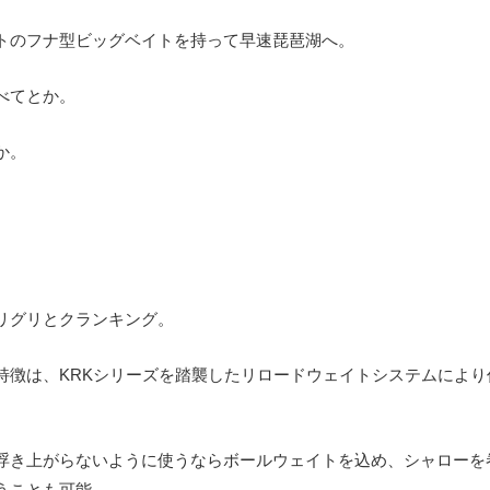
トのフナ型ビッグベイトを持って早速琵琶湖へ。
べてとか。
か。
。
リグリとクランキング。
特徴は、KRKシリーズを踏襲したリロードウェイトシステムにより
浮き上がらないように使うならボールウェイトを込め、シャローを
うことも可能。