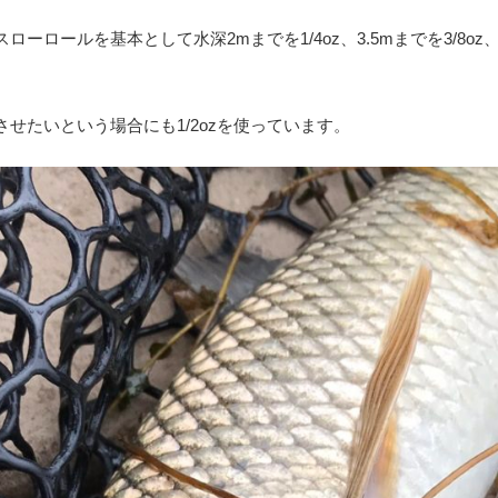
スローロールを基本として水深
2m
までを
1/4oz
、
3.5m
までを
3/8oz
させたいという場合にも
1/2oz
を使っています。