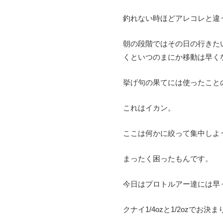
釣れない時ほどアレコレと違
朝の段階ではその日の行きた
くといつのまにか移動は早く
挙げ句の果てには使ったこと
これはイカン。
ここは何かに絞って集中しよ
まったく困ったもんです。
今日はプロトルアー達には早
クナイ
1/4oz
と
1/2oz
でお決ま