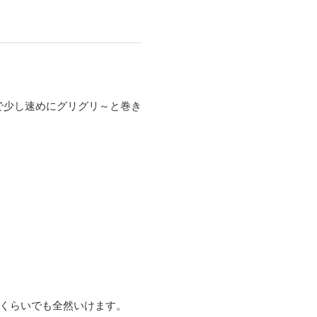
で少し速めにグリグリ
～と巻き
くらいでも全然いけます。