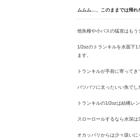
ムムム
…、
このままでは帰れ
他魚種や小バスの猛攻はもう
1/2oz
のトランキルを水面下
1
ます。
トランキルが手前に寄ってき
パツパツに太ったいい魚でし
トランキルの
1/2oz
は結構レン
スローロールするなら水深は
オカッパリからは少々扱いに