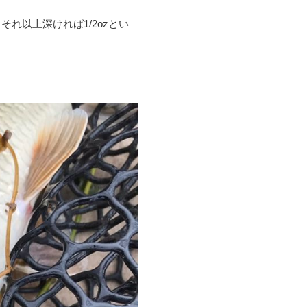
、それ以上深ければ
1/2oz
とい