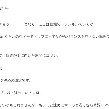
ない
…
チョット・・・となり、ここは信頼のトランキルでいくか！
.5m
くらいのウィードトップに当てながらバランスを崩さない範囲
て、軌道が上に向いた瞬間にゴツン。
た。
ジ深めの設定です。
3.5m
以上は欲しいトコロ。
くいかもしれませんが、ちょっと速めにサーっと巻くなら水深
1.5m