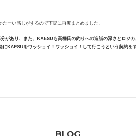
。
かたーい感じがするので下記に再度まとめました。
部分があり、また、KAESUも髙橋氏の釣りへの造詣の深さとロジ
緒にKAESUをワッショイ！ワッショイ！して行こうという契約を
BLOG