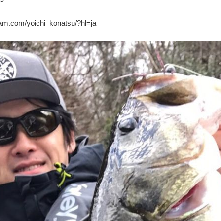
ram.com/yoichi_konatsu/?hl=ja