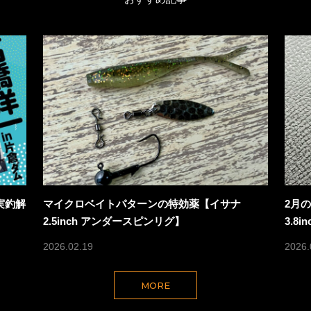
実釣解
マイクロベイトパターンの特効薬【イサナ
2月
2.5inch アンダースピンリグ】
3.8
2026.02.19
2026.
MORE