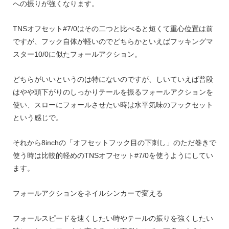
への振りが強くなります。
TNS
オフセット
#7/0
はその二つと比べると短くて重心位置は前
ですが、フック自体が軽いのでどちらかといえばフッキングマ
スター
10/0
に似たフォールアクション。
どちらがいいというのは特にないのですが、しいていえば普段
はやや頭下がりのしっかりテールを振るフォールアクションを
使い、スローにフォールさせたい時は水平気味のフックセット
という感じで。
それから
8inch
の「オフセットフック目の下刺し」のただ巻きで
使う時は比較的軽めの
TNS
オフセット
#7/0
を使うようにしてい
ます。
フォールアクションをネイルシンカーで変える
フォールスピードを速くしたい時やテールの振りを強くしたい