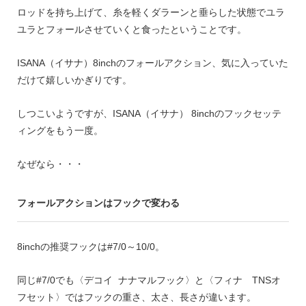
ロッドを持ち上げて、糸を軽くダラーンと垂らした状態でユラ
ユラとフォールさせていくと食ったということです。
ISANA
（イサナ）
8inch
のフォールアクション、気に入っていた
だけて嬉しいかぎりです。
しつこいようですが、
ISANA
（イサナ）
8inch
のフックセッテ
ィングをもう一度。
なぜなら・・・
フォールアクションはフックで変わる
8inch
の推奨フックは
#7/0
～
10/0
。
同じ
#7/0
でも〈デコイ
ナナマルフック〉と〈フィナ
TNS
オ
フセット〉ではフックの重さ、太さ、長さが違います。