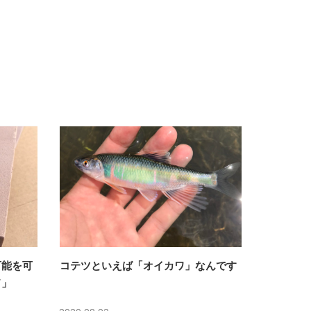
可能を可
コテツといえば「オイカワ」なんです
ド」