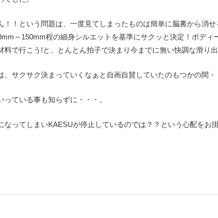
ん！！という問題は、一度見てしまったものは簡単に脳裏から消せ
0mm～150mm程の細身シルエットを基準にサクッと決定！ボデ
材料で行こう!と、とんとん拍子で決まり今までに無い快調な滑り
は、サクサク決まっていくなぁと自画自賛していたのもつかの間・
いっている事も知らずに・・・。
になってしまいKAESUが停止しているのでは？？という心配をお