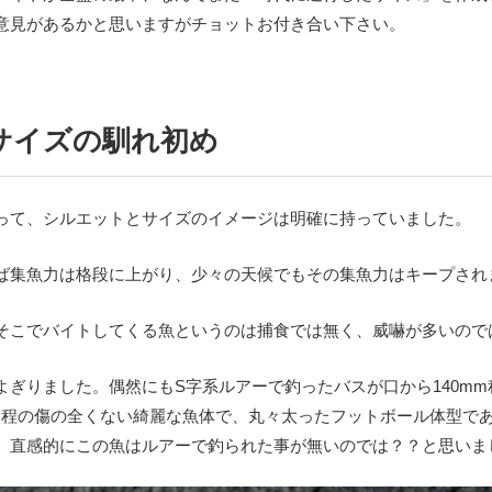
意見があるかと思いますがチョットお付き合い下さい。
サイズの馴れ初め
って、シルエットとサイズのイメージは明確に持っていました。
ば集魚力は格段に上がり、少々の天候でもその集魚力はキープされ
そこでバイトしてくる魚というのは捕食では無く、威嚇が多いので
よぎりました。偶然にもS字系ルアーで釣ったバスが口から140m
cm程の傷の全くない綺麗な魚体で、丸々太ったフットボール体型で
。直感的にこの魚はルアーで釣られた事が無いのでは？？と思いま