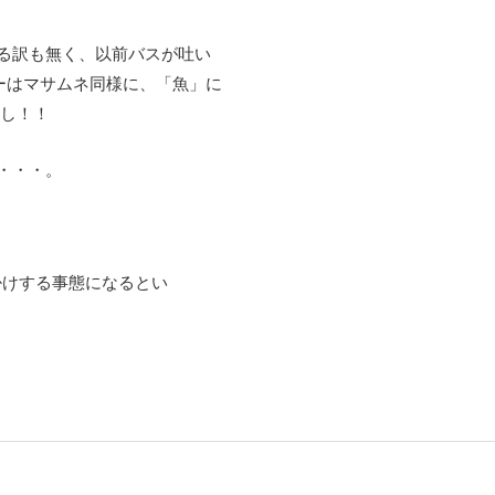
る訳も無く、以前バスが吐い
ィーはマサムネ同様に、「魚」に
出し！！
・・・。
掛けする事態になるとい