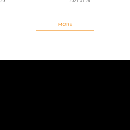
.20
2021.01.29
MORE