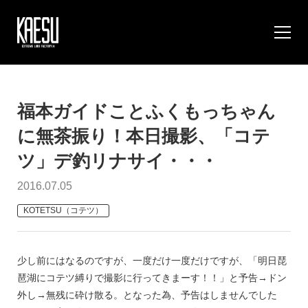
福本ガイドことふくもっちゃん
に無茶振り！本日撮影、「コテ
ツ」デ釣リナサイ・・・
2016.07.05
KOTETSU（コテツ）
少し前にはなるのですが、一度だけ一度だけですが、「明日琵
琶湖にコテツ縛りで撮影に行ってきまーす！！」と予告→ドン
外し→無残に砕け散る。となった為、予告はしませんでした